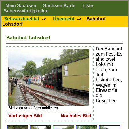
Mein Sachsen
Sachsen Karte
Liste
Sehenswürdigkeiten
Schwarzbachtal
->
Übersicht
->
Bahnhof
Lohsdorf
Bahnhof Lohsdorf
Der Bahnhof
zum Fest. Es
sind zwei
Loks mit
alten, zum
Teil
historischen,
Wagen im
Einsatz für
die
Besucher.
Bild zum vergößern anklicken
Vorheriges Bild
Nächstes Bild