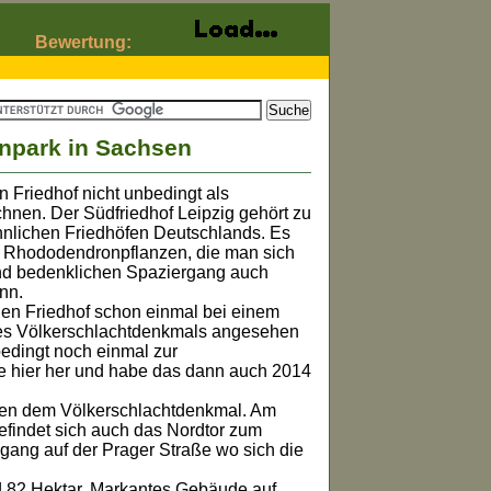
Bewertung:
onpark in Sachsen
n Friedhof nicht unbedingt als
chnen. Der Südfriedhof Leipzig gehört zu
hnlichen Friedhöfen Deutschlands. Es
00 Rhododendronpflanzen, die man sich
und bedenklichen Spaziergang auch
nn.
en Friedhof schon einmal bei einem
es Völkerschlachtdenkmals angesehen
bedingt noch einmal zur
 hier her und habe das dann auch 2014
neben dem Völkerschlachtdenkmal. Am
befindet sich auch das Nordtor zum
gang auf der Prager Straße wo sich die
82 Hektar. Markantes Gebäude auf