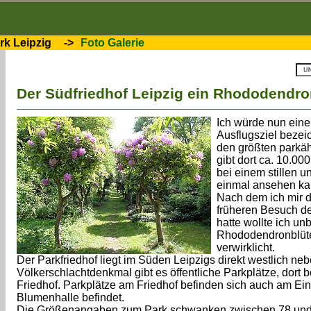
k Leipzig
->
Foto Galerie
Der Südfriedhof Leipzig ein Rhododendr
Ich würde nun eine
Ausflugsziel bezei
den größten parkä
gibt dort ca. 10.0
bei einem stillen 
einmal ansehen ka
Nach dem ich mir d
früheren Besuch d
hatte wollte ich un
Rhododendronblüte
verwirklicht.
Der Parkfriedhof liegt im Süden Leipzigs direkt westlich 
Völkerschlachtdenkmal gibt es öffentliche Parkplätze, dort 
Friedhof. Parkplätze am Friedhof befinden sich auch am Ein
Blumenhalle befindet.
Die Größenangaben zum Park schwanken zwischen 78 und 