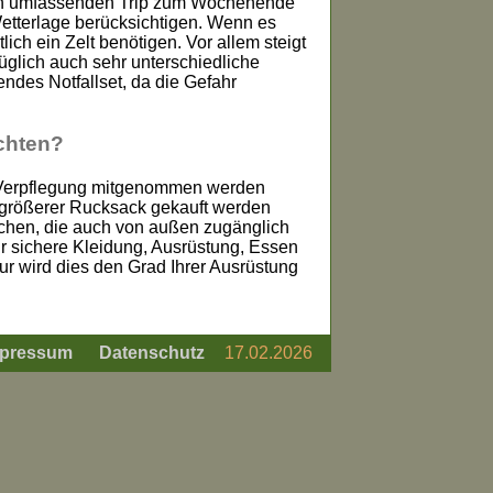
inen umfassenden Trip zum Wochenende
Wetterlage berücksichtigen. Wenn es
ch ein Zelt benötigen. Vor allem steigt
glich auch sehr unterschiedliche
ndes Notfallset, da die Gefahr
achten?
 Verpflegung mitgenommen werden
n größerer Rucksack gekauft werden
chen, die auch von außen zugänglich
hr sichere Kleidung, Ausrüstung, Essen
ur wird dies den Grad Ihrer Ausrüstung
pressum
Datenschutz
17.02.2026