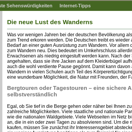
ste Sehenswürdigkeiten
Internet-Tipps
Die neue Lust des Wanderns
Was vor wenigen Jahren bei der deutschen Bevölkerung als
zum Trend erkoren werden. Die Deutschen treibt es wieder a
Bedarf an einer guten Ausrüstung zum Wandern. Vor allem 
zum Wandern neu. Dies bedeutet im Umkehrschluss allerding
Erwachsenen als niedrig eingestuft werden kann. Nach der
angehalten, dass sie ihre Jacken auf dem Kleiderbügel aufh
auch die wohl verdiente Pause gegönnt. Damit kann davo
Wandern in vielen Schulen auch Teil des Körperertüchtigungs
eine wunderbare Möglichkeit, die Natur mit Freunden, der F
Bergtouren oder Tagestouren – eine sichere A
selbstverständlich
Egal, ob Sie tief in die Berge gehen oder näher bei Ihnen z
zahlreiche Möglichkeiten. Viele staatliche und nationale Pa
wie die nationalen Waldgebiete. Viele Webseiten im Netz
an, die in ein oder zwei Tagen zu absolvieren sind. Um die r
kaufen, müssen Sie zunächst ihr Interessensgebiet abstec