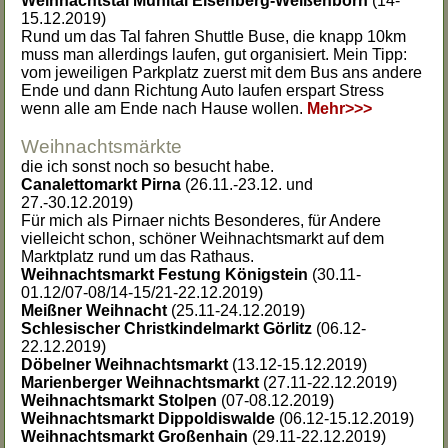
Weihnachtstal Mühltal Eisenberg-Weißenborn
(14-
15.12.2019)
Rund um das Tal fahren Shuttle Buse, die knapp 10km
muss man allerdings laufen, gut organisiert. Mein Tipp:
vom jeweiligen Parkplatz zuerst mit dem Bus ans andere
Ende und dann Richtung Auto laufen erspart Stress
wenn alle am Ende nach Hause wollen.
Mehr>>>
Weihnachtsmärkte
die ich sonst noch so besucht habe.
Canalettomarkt Pirna
(26.11.-23.12. und
27.-30.12.2019)
Für mich als Pirnaer nichts Besonderes, für Andere
vielleicht schon, schöner Weihnachtsmarkt auf dem
Marktplatz rund um das Rathaus.
Weihnachtsmarkt Festung Königstein
(30.11-
01.12/07-08/14-15/21-22.12.2019)
Meißner Weihnacht
(25.11-24.12.2019)
Schlesischer Christkindelmarkt Görlitz
(06.12-
22.12.2019)
Döbelner Weihnachtsmarkt
(13.12-15.12.2019)
Marienberger Weihnachtsmarkt
(27.11-22.12.2019)
Weihnachtsmarkt Stolpen
(07-08.12.2019)
Weihnachtsmarkt Dippoldiswalde
(06.12-15.12.2019)
Weihnachtsmarkt Großenhain
(29.11-22.12.2019)