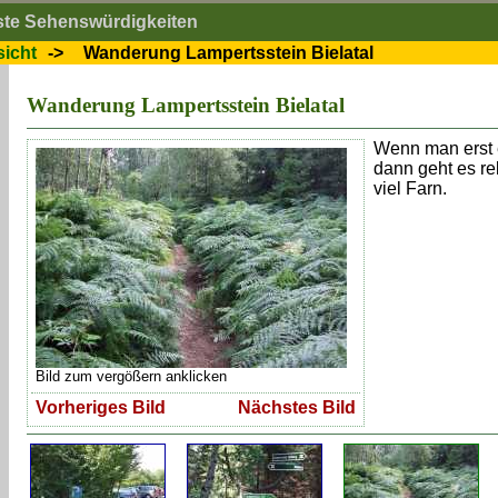
ste Sehenswürdigkeiten
icht
->
Wanderung Lampertsstein Bielatal
Wanderung Lampertsstein Bielatal
Wenn man erst e
dann geht es re
viel Farn.
Bild zum vergößern anklicken
Vorheriges Bild
Nächstes Bild