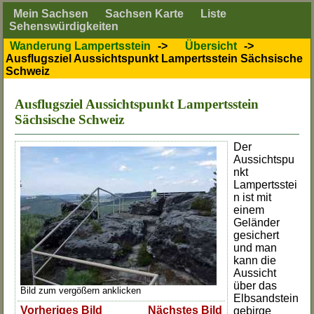
Mein Sachsen
Sachsen Karte
Liste
Sehenswürdigkeiten
Wanderung Lampertsstein
->
Übersicht
->
Ausflugsziel Aussichtspunkt Lampertsstein Sächsische
Schweiz
Ausflugsziel Aussichtspunkt Lampertsstein
Sächsische Schweiz
Der
Aussichtspu
nkt
Lampertsstei
n ist mit
einem
Geländer
gesichert
und man
kann die
Aussicht
über das
Bild zum vergößern anklicken
Elbsandstein
Vorheriges Bild
Nächstes Bild
gebirge