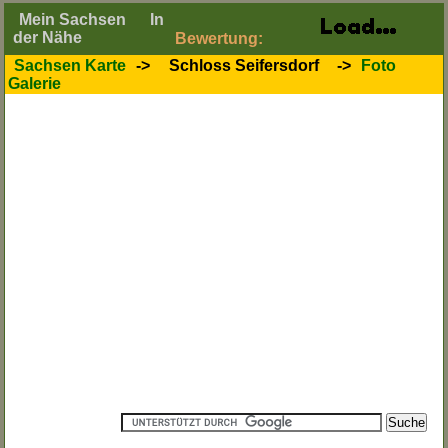
Mein Sachsen
In
der Nähe
Bewertung:
Sachsen Karte
->
Schloss Seifersdorf
->
Foto
Galerie