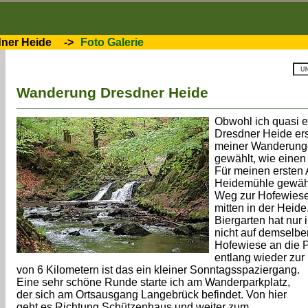
ner Heide
->
Foto Galerie
Wanderung Dresdner Heide
Obwohl ich quasi e
Dresdner Heide erst
meiner Wanderunge
gewählt, wie einen
Für meinen ersten A
Heidemühle gewählt
Weg zur Hofewiese
mitten in der Heide
Biergarten hat nur 
nicht auf demselbe
Hofewiese an die 
entlang wieder zur
von 6 Kilometern ist das ein kleiner Sonntagsspaziergang.
Eine sehr schöne Runde starte ich am Wanderparkplatz,
der sich am Ortsausgang Langebrück befindet. Von hier
geht es Richtung Schützenhaus und weiter zum