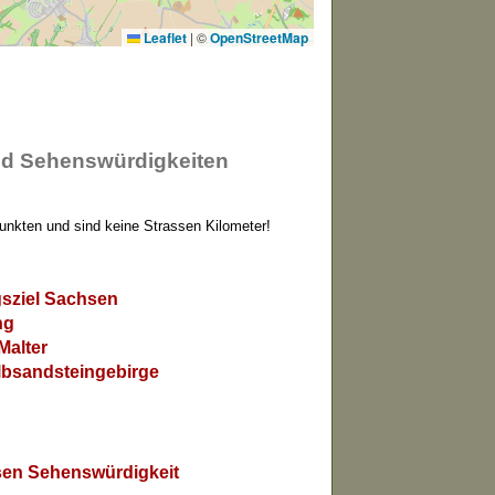
Leaflet
|
©
OpenStreetMap
nd Sehenswürdigkeiten
Punkten und sind keine Strassen Kilometer!
gsziel Sachsen
ng
Malter
bsandsteingebirge
en Sehenswürdigkeit