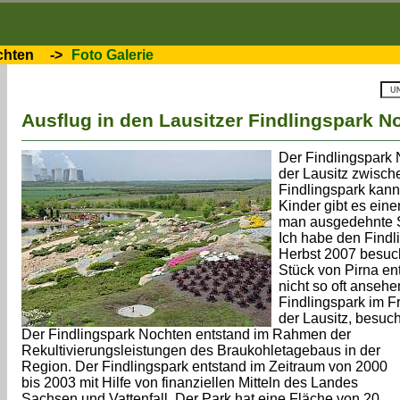
chten
->
Foto Galerie
Ausflug in den Lausitzer Findlingspark N
Der Findlingspark N
der Lausitz zwisc
Findlingspark kann
Kinder gibt es ein
man ausgedehnte 
Ich habe den Findl
Herbst 2007 besuch
Stück von Pirna ent
nicht so oft ansehe
Findlingspark im F
der Lausitz, besuch
Der Findlingspark Nochten entstand im Rahmen der
Rekultivierungsleistungen des Braukohletagebaus in der
Region. Der Findlingspark entstand im Zeitraum von 2000
bis 2003 mit Hilfe von finanziellen Mitteln des Landes
Sachsen und Vattenfall. Der Park hat eine Fläche von 20