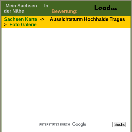
Mein Sachsen
In
der Nähe
Bewertung:
Sachsen Karte
->
Aussichtsturm Hochhalde Trages
->
Foto Galerie