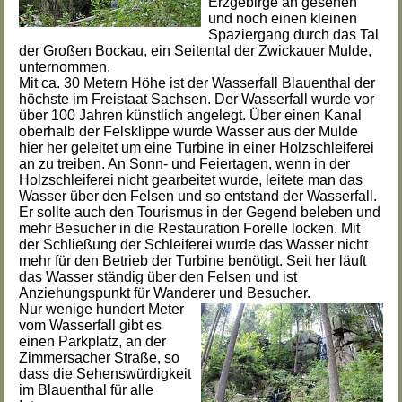
Erzgebirge an gesehen
und noch einen kleinen
Spaziergang durch das Tal
der Großen Bockau, ein Seitental der Zwickauer Mulde,
unternommen.
Mit ca. 30 Metern Höhe ist der Wasserfall Blauenthal der
höchste im Freistaat Sachsen. Der Wasserfall wurde vor
über 100 Jahren künstlich angelegt. Über einen Kanal
oberhalb der Felsklippe wurde Wasser aus der Mulde
hier her geleitet um eine Turbine in einer Holzschleiferei
an zu treiben. An Sonn- und Feiertagen, wenn in der
Holzschleiferei nicht gearbeitet wurde, leitete man das
Wasser über den Felsen und so entstand der Wasserfall.
Er sollte auch den Tourismus in der Gegend beleben und
mehr Besucher in die Restauration Forelle locken. Mit
der Schließung der Schleiferei wurde das Wasser nicht
mehr für den Betrieb der Turbine benötigt. Seit her läuft
das Wasser ständig über den Felsen und ist
Anziehungspunkt für Wanderer und Besucher.
Nur wenige hundert Meter
vom Wasserfall gibt es
einen Parkplatz, an der
Zimmersacher Straße, so
dass die Sehenswürdigkeit
im Blauenthal für alle