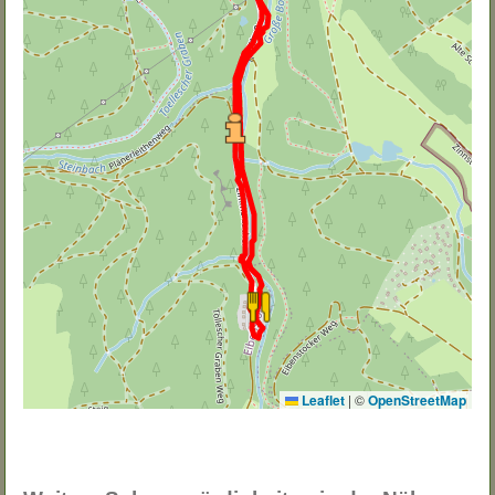
Leaflet
|
©
OpenStreetMap