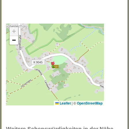
+
−
Leaflet
|
©
OpenStreetMap
Weitere Sehenswürdigkeiten in der Nähe