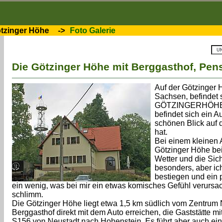
tzinger Höhe
->
Foto Galerie
Die Götzinger Höhe mit Berggasthof, Pen
Auf der Götzinger
Sachsen, befindet 
GÖTZINGERHÖHE mit
befindet sich ein 
schönen Blick auf
hat.
Bei einem kleinen
Götzinger Höhe be
Wetter und die Sic
besonders, aber ic
bestiegen und ein
ein wenig, was bei mir ein etwas komisches Gefühl verursach
schlimm.
Die Götzinger Höhe liegt etwa 1,5 km südlich vom Zentrum 
Berggasthof direkt mit dem Auto erreichen, die Gaststätte m
S156 von Neustadt nach Hohenstein. Es führt aber auch 