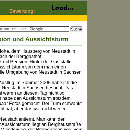
Bewertung:
sion und Aussichtsturm
 Höhe, dem Hausberg von Neustadt in
sich der Berggasthof
 Pension. Hinter der Gaststätte
Aussichtsturm von dem man einen
 die Umgebung von Neustadt in Sachsen
 Ausflug im Sommer 2008 habe ich die
i Neustadt in Sachsen besucht. Das
ht waren an diesem Tag nicht so
h habe den Aussichtsturm trotzdem
 paar Fotos gemacht. Der Turm schwankt
t hat, aber das war nicht weiter
Neustadt entfernt. Man kann den
it Aussichtsturm liegt an Berghausstraße
ein Wanderweg, der Promenadenweg, vom