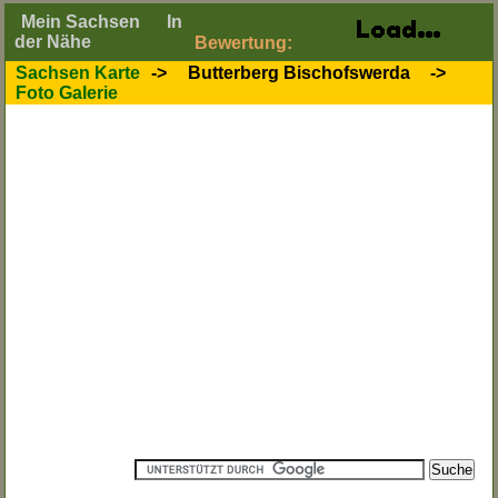
Mein Sachsen
In
der Nähe
Bewertung:
Sachsen Karte
->
Butterberg Bischofswerda
->
Foto Galerie