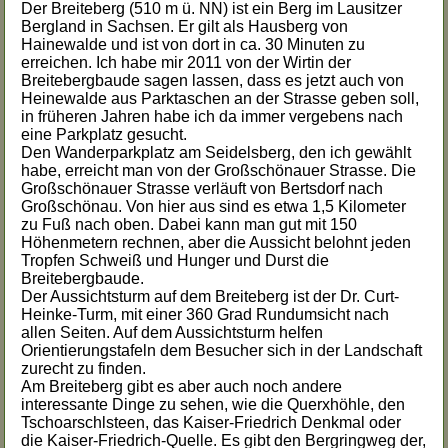
Der Breiteberg (510 m ü. NN) ist ein Berg im Lausitzer
Bergland in Sachsen. Er gilt als Hausberg von
Hainewalde und ist von dort in ca. 30 Minuten zu
erreichen. Ich habe mir 2011 von der Wirtin der
Breitebergbaude sagen lassen, dass es jetzt auch von
Heinewalde aus Parktaschen an der Strasse geben soll,
in früheren Jahren habe ich da immer vergebens nach
eine Parkplatz gesucht.
Den Wanderparkplatz am Seidelsberg, den ich gewählt
habe, erreicht man von der Großschönauer Strasse. Die
Großschönauer Strasse verläuft von Bertsdorf nach
Großschönau. Von hier aus sind es etwa 1,5 Kilometer
zu Fuß nach oben. Dabei kann man gut mit 150
Höhenmetern rechnen, aber die Aussicht belohnt jeden
Tropfen Schweiß und Hunger und Durst die
Breitebergbaude.
Der Aussichtsturm auf dem Breiteberg ist der Dr. Curt-
Heinke-Turm, mit einer 360 Grad Rundumsicht nach
allen Seiten. Auf dem Aussichtsturm helfen
Orientierungstafeln dem Besucher sich in der Landschaft
zurecht zu finden.
Am Breiteberg gibt es aber auch noch andere
interessante Dinge zu sehen, wie die Querxhöhle, den
Tschoarschlsteen, das Kaiser-Friedrich Denkmal oder
die Kaiser-Friedrich-Quelle. Es gibt den Bergringweg der,