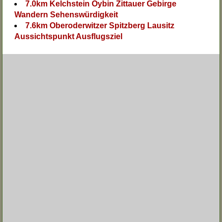
7.0km Kelchstein Oybin Zittauer Gebirge
Wandern Sehenswürdigkeit
7.6km Oberoderwitzer Spitzberg Lausitz
Aussichtspunkt Ausflugsziel