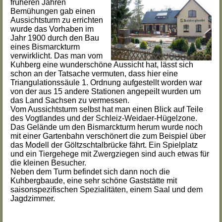
früheren Jahren
Bemühungen gab einen
Aussichtsturm zu errichten
wurde das Vorhaben im
Jahr 1900 durch den Bau
eines Bismarckturm
verwirklicht. Das man vom
Kuhberg eine wunderschöne Aussicht hat, lässt sich
schon an der Tatsache vermuten, dass hier eine
Triangulationssäule 1. Ordnung aufgestellt worden war
von der aus 15 andere Stationen angepeilt wurden um
das Land Sachsen zu vermessen.
Vom Aussichtsturm selbst hat man einen Blick auf Teile
des Vogtlandes und der Schleiz-Weidaer-Hügelzone.
Das Gelände um den Bismarckturm herum wurde noch
mit einer Gartenbahn verschönert die zum Beispiel über
das Modell der Göltzschtalbrücke fährt. Ein Spielplatz
und ein Tiergehege mit Zwergziegen sind auch etwas für
die kleinen Besucher.
Neben dem Turm befindet sich dann noch die
Kuhbergbaude, eine sehr schöne Gaststätte mit
saisonspezifischen Spezialitäten, einem Saal und dem
Jagdzimmer.