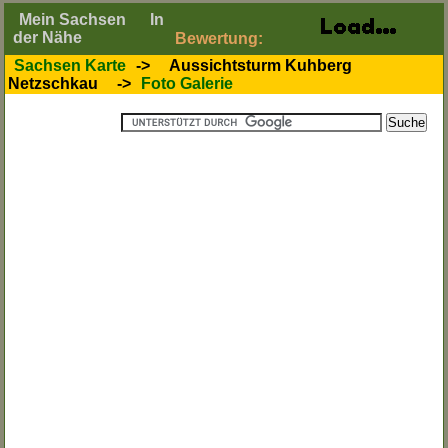
Mein Sachsen
In
der Nähe
Bewertung:
Sachsen Karte
->
Aussichtsturm Kuhberg
Netzschkau
->
Foto Galerie